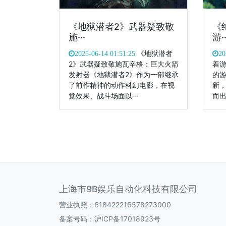
《地狱潜者2》武器疑致敬
《
施···
游··
《地狱潜者
2025-06-14 01:51:25
20
2》武器疑致敬施瓦辛格：巨大火箭
着
发射器《地狱潜者2》作为一部继承
的
了前作精神的动作科幻电影，在视
新
觉效果、战斗场面以···
而出
上海市9B娱乐自动化科技有限公司
营业执照：618422216578273000
备案号码：
沪ICP备17018923号