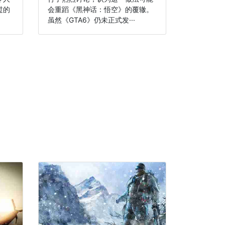
过的
会重蹈《黑神话：悟空》的覆辙。
虽然《GTA6》仍未正式发···